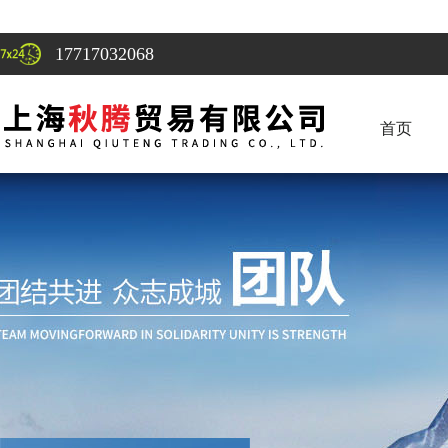
17717032068
首页