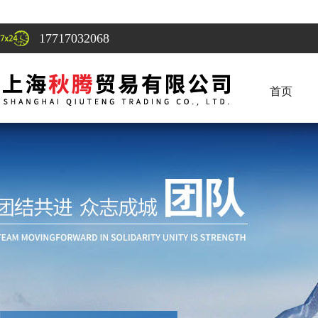
17717032068
首页