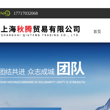
17717032068
首页