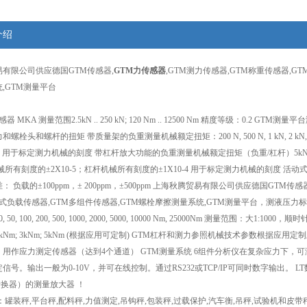
介绍
有限公司供应德国GTM传感器,
GTM力传感器
,GTM测力传感器,GTM称重传感器,G
,GTM测量平台
器 MKA 测量范围2.5kN .. 250 kN; 120 Nm .. 12500 Nm 精度等级：0
头和螺杆的扭矩 带质量架的负重测量机械额定扭矩：200 N, 500 N, 1 kN, 2 kN, 5 kN, 10 k
5 用于标定测力机械的刻度 带杠杆放大功能的负重测量机械额定扭矩（负重/杠杆）5kN/100kN, 10kN/
有刻度的±2X10-5；杠杆机械所有刻度的±1X10-4 用于标定测力机械的刻度 活动式称重机械1 额定扭矩
量差： 负载的±100ppm，± 200ppm，±500ppm 上海秋腾贸易有限公司供应德国GTM传感
辐式负载传感器,GTM多组件传感器,GTM螺栓摩擦测量系统,GTM测量平台，测液压力标准
 50, 100, 200, 500, 1000, 2000, 5000, 10000 Nm, 25000Nm 测量范围
 2kNm; 3kNm; 5kNm (根据应用可定制) GTM杠杆和测力参照机械技术参数根据应用定
用作应力测定传感器（达到4个通道） GTM测量系统 6组件分析仪在复杂应力下，可测
定信号。输出一般为0-10V，并可在线控制。通过RS232或TCP/IP可同时数字输出
转换器）的测量放大器 ！
罐装秤,平台秤,配料秤,力值测定,吊钩秤,包装秤,过载保护,汽车衡,吊秤,试验机和皮带