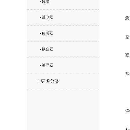
- 模块
- 继电器
您
- 传感器
您
- 耦合器
联
- 编码器
常
+ 更多分类
详
补