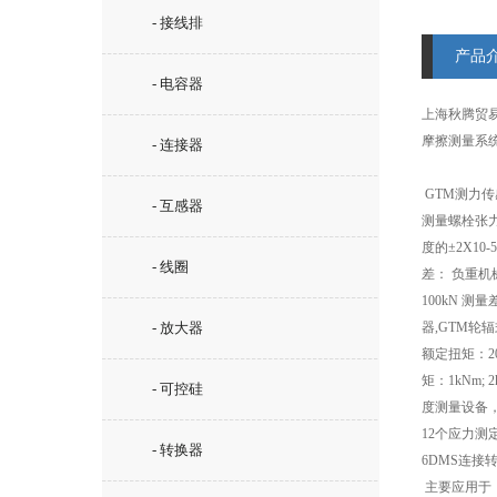
- 接线排
产品
- 电容器
上海秋腾贸易
摩擦测量系统
- 连接器
GTM测力传感
- 互感器
测量螺栓张力和螺栓
度的±2X10-
- 线圈
差： 负重机械所
100kN 测
- 放大器
器,GTM轮
额定扭矩：20,
矩：1kNm;
- 可控硅
度测量设备，
12个应力测
- 转换器
6DMS连接
主要应用于：