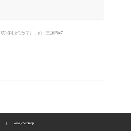
填写阿拉伯数字），如：三加四=7
们
|
GoogleSitemap