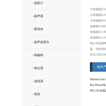
- 低阻计
力传感器
EA0
力传感器
EA0
- 扬声器
力传感器
EA0
连接线
EA087
- 整流块
传感器
KA-R
传感器
KA-D
- 超声波探头
我公司还销售S
器、HBM传
MAGTRO
- 电磁铁
相关
- 电位器
Minebea I
- 滤波器
Bin-Maste
REGAL传
- 电容