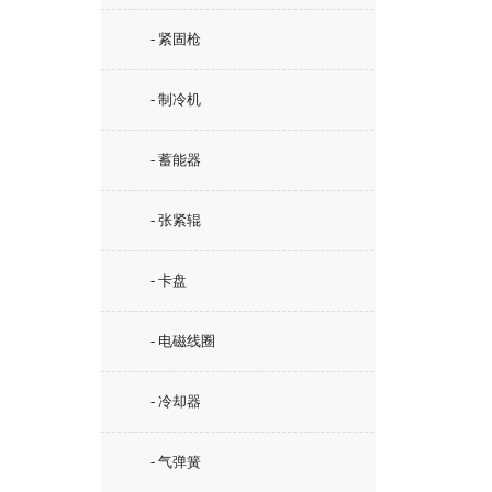
- 紧固枪
- 制冷机
- 蓄能器
- 张紧辊
- 卡盘
- 电磁线圈
- 冷却器
- 气弹簧