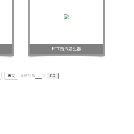
HTT蒸汽发生器
末页
跳转到第
页