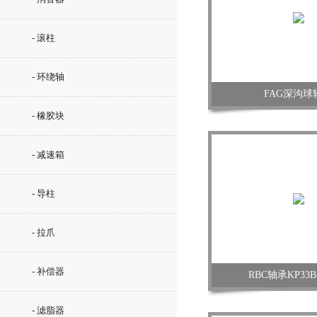
- 滚柱
- 环绕轴
FAG深沟球
- 橡胶块
- 减速箱
- 导柱
- 拉爪
- 补偿器
RBC轴承KP33BS
- 滤脂器