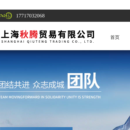
17717032068
首页