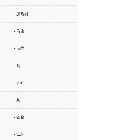
- 加热器
- 马达
- 轴承
- 阀
- 油缸
- 泵
- 链轮
- 滤芯