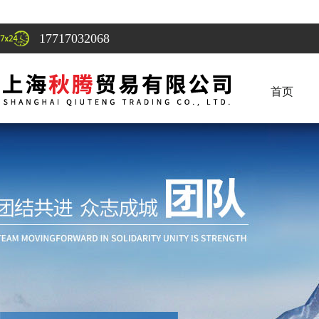
17717032068
首页